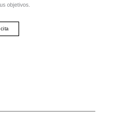
us objetivos.
cita